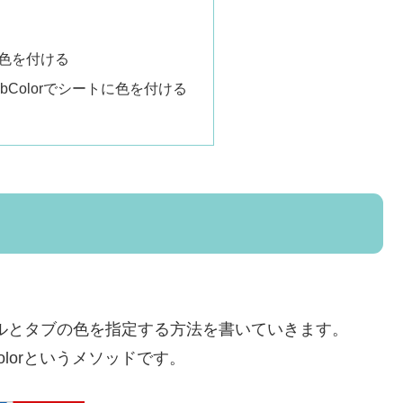
セルに色を付ける
ies.tabColorでシートに色を付ける
ルのセルとタブの色を指定する方法を書いていきます。
s.tabColorというメソッドです。