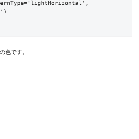
ernType='lightHorizontal', 
')

色系の色です。