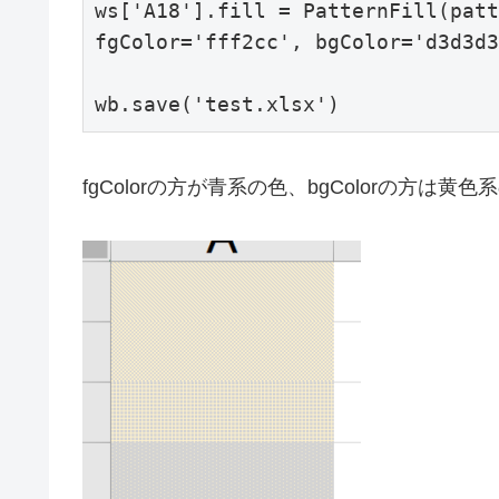
ws['A18'].fill = PatternFill(patt
fgColor='fff2cc', bgColor='d3d3d3
fgColorの方が青系の色、bgColorの方は黄