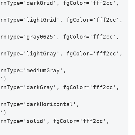
rnType='darkGrid', fgColor='fff2cc', 
rnType='lightGrid', fgColor='fff2cc', 
rnType='gray0625', fgColor='fff2cc', 
rnType='lightGray', fgColor='fff2cc', 
rnType='mediumGray', 
')

rnType='darkGray', fgColor='fff2cc', 
rnType='darkHorizontal', 
')

rnType='solid', fgColor='fff2cc', 