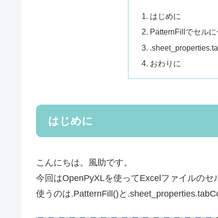
はじめに
PatternFillで
.sheet_propert
おわりに
はじめに
こんにちは。風助です。
今回はOpenPyXLを使ってExcelファイ
使うのは.PatternFill()と.sheet_propertie